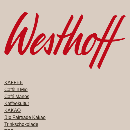
KAFFEE
PRODUKTE
Caffè Il Mio
Café Manos
Kaffeekultur
KAKAO
Bio Fairtrade Kakao
Trinkschokolade