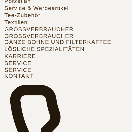
Porzellan
Service & Werbeartikel
Tee-Zubehör
Textilien
GROSSVERBRAUCHER
GROSSVERBRAUCHER
GANZE BOHNE UND FILTERKAFFEE
LÖSLICHE SPEZIALITÄTEN
KARRIERE
SERVICE
SERVICE
KONTAKT
R
Si
u
a
un
+
4