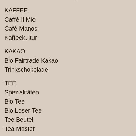
PRODUKTE
KAFFEE
Caffè Il Mio
Café Manos
Kaffeekultur
KAKAO
Bio Fairtrade Kakao
Trinkschokolade
TEE
Spezialitäten
Bio Tee
Bio Loser Tee
Tee Beutel
Tea Master