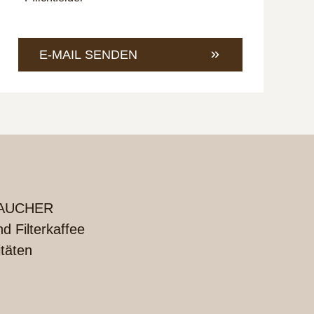
+49
Mail
421
an
4685-
info@
E-MAIL SENDEN
1
UCHER
 Filterkaffee
itäten