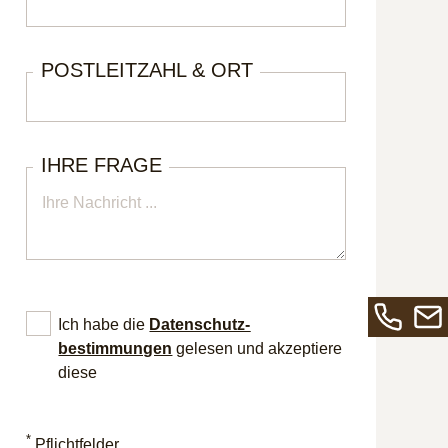
POSTLEITZAHL & ORT
IHRE FRAGE
Ich habe die
Datenschutz­
Rufen
Send
bestimmungen
gelesen und akzeptiere
Sie
Sie
diese
uns
uns
an
eine
*
unter
E-
Pflichtfelder