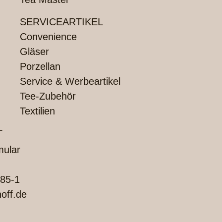
SERVICEARTIKEL
Convenience
Gläser
Porzellan
Service & Werbeartikel
Tee-Zubehör
Textilien
T
mular
85-1
off.de