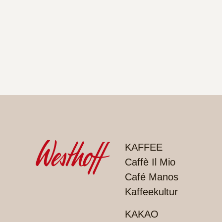
PRODUKTE
KAFFEE
Caffè Il Mio
Café Manos
Kaffeekultur
KAKAO