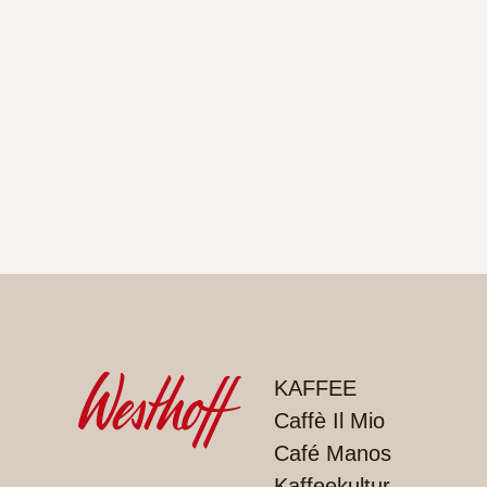
PRODUKTE
KAFFEE
Caffè Il Mio
Café Manos
Kaffeekultur