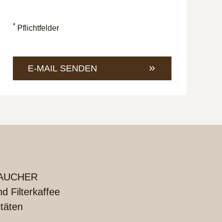
an
eine
unter
E-
+49
Mail
*
Pflichtfelder
421
an
4685-
info@
1
E-MAIL SENDEN
UCHER
 Filterkaffee
itäten