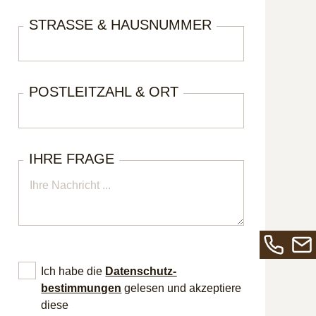
STRASSE & HAUSNUMMER
POSTLEITZAHL & ORT
IHRE FRAGE
Rufen
Send
Ich habe die
Datenschutz­
Sie
Sie
bestimmungen
gelesen und akzeptiere
uns
uns
diese