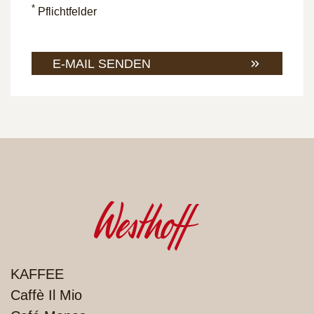
*
Pflichtfelder
E-MAIL SENDEN
PRODUKTE
KAFFEE
Caffè Il Mio