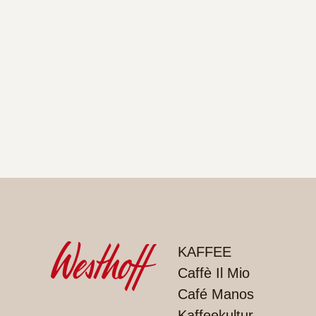
PRODUKTE
KAFFEE
Caffè Il Mio
Café Manos
Kaffeekultur