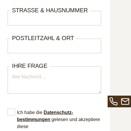
STRASSE & HAUSNUMMER
POSTLEITZAHL & ORT
IHRE FRAGE
Rufen
Send
Ich habe die
Datenschutz­
Sie
Sie
bestimmungen
gelesen und akzeptiere
uns
uns
diese