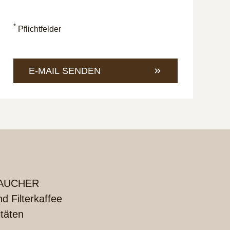
an
eine
unter
E-
+49
Mail
*
Pflichtfelder
421
an
4685-
info@
1
E-MAIL SENDEN
UCHER
 Filterkaffee
itäten