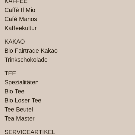
PRODUKTE
KAFFEE
Caffè Il Mio
Café Manos
Kaffeekultur
KAKAO
Bio Fairtrade Kakao
Trinkschokolade
TEE
Spezialitäten
Bio Tee
Bio Loser Tee
Tee Beutel
Tea Master
SERVICEARTIKEL