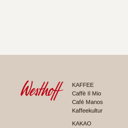
PRODUKTE
KAFFEE
Caffè Il Mio
Café Manos
Kaffeekultur
KAKAO