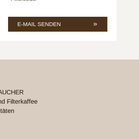
+49
Mail
421
an
4685-
info@
E-MAIL SENDEN
1
UCHER
 Filterkaffee
itäten