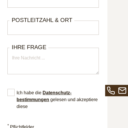
POSTLEITZAHL & ORT
IHRE FRAGE
Ich habe die
Datenschutz­
Rufen
Send
bestimmungen
gelesen und akzeptiere
Sie
Sie
diese
uns
uns
an
eine
*
unter
E-
Pflichtfelder