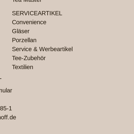
SERVICEARTIKEL
Convenience
Gläser
Porzellan
Service & Werbeartikel
Tee-Zubehör
Textilien
T
mular
85-1
off.de