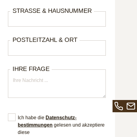
STRASSE & HAUSNUMMER
POSTLEITZAHL & ORT
IHRE FRAGE
Rufen
Send
Ich habe die
Datenschutz­
Sie
Sie
bestimmungen
gelesen und akzeptiere
uns
uns
diese