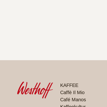
PRODUKTE
KAFFEE
Caffè Il Mio
Café Manos
Kaffeekultur