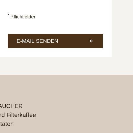
an
eine
unter
E-
+49
Mail
*
Pflichtfelder
421
an
4685-
info@
1
E-MAIL SENDEN
UCHER
 Filterkaffee
itäten