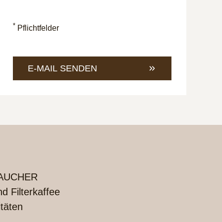
an
eine
unter
E-
+49
Mail
*
Pflichtfelder
421
an
4685-
info@
1
E-MAIL SENDEN
UCHER
 Filterkaffee
itäten