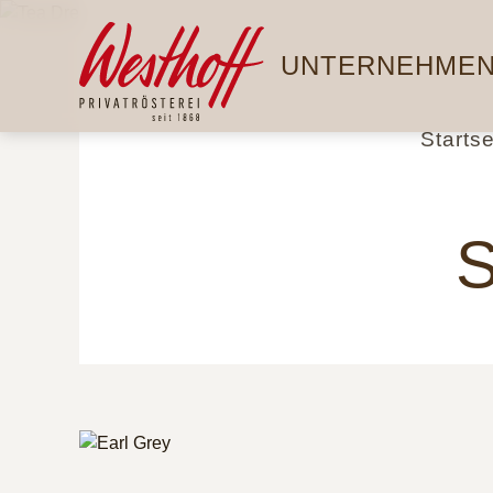
Direkt
Hauptnavigation
zum
UNTERNEHME
Inhalt
Startse
S