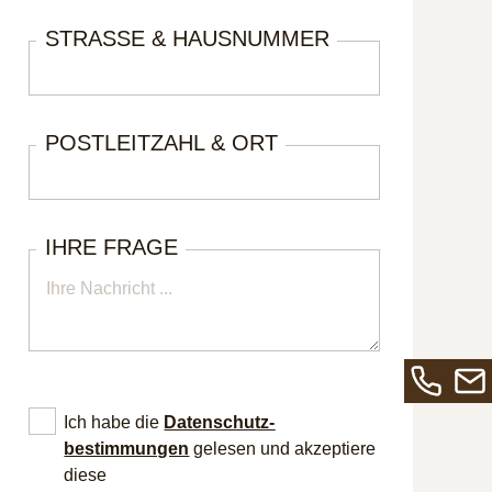
STRASSE & HAUSNUMMER
POSTLEITZAHL & ORT
IHRE FRAGE
Rufen
Send
Ich habe die
Datenschutz­
Sie
Sie
bestimmungen
gelesen und akzeptiere
uns
uns
diese