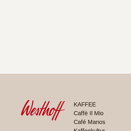
PRODUKTE
KAFFEE
Caffè Il Mio
Café Manos
Kaffeekultur