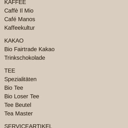
PRODUKTE
KAFFEE
Caffè Il Mio
Café Manos
Kaffeekultur
KAKAO
Bio Fairtrade Kakao
Trinkschokolade
TEE
Spezialitäten
Bio Tee
Bio Loser Tee
Tee Beutel
Tea Master
SERVICEARTIKEL