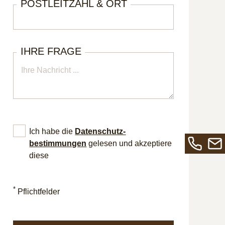
POSTLEITZAHL & ORT
IHRE FRAGE
Ich habe die
Datenschutz­
bestimmungen
gelesen und akzeptiere
diese
Rufen
Send
Sie
Sie
uns
uns
*
Pflichtfelder
an
eine
unter
E-
+49
Mail