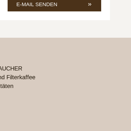
421
an
E-MAIL SENDEN
4685-
info@
1
UCHER
 Filterkaffee
itäten