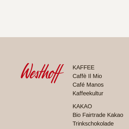
PRODUKTE
KAFFEE
Caffè Il Mio
Café Manos
Kaffeekultur
KAKAO
Bio Fairtrade Kakao
Trinkschokolade