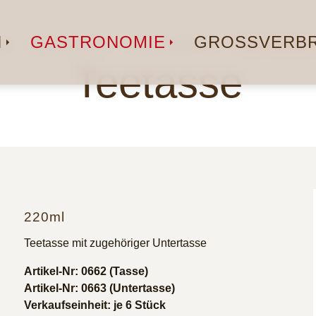
N
GASTRONOMIE
GROSSVERBR
te
Gastronomie
Serviceartikel
TEETASSE 
Teetasse
220ml
Teetasse mit zugehöriger Untertasse
Artikel-Nr: 0662 (Tasse)
Artikel-Nr: 0663 (Untertasse)
Verkaufseinheit: je 6 Stück