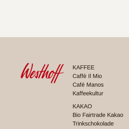
PRODUKTE
KAFFEE
Caffè Il Mio
Café Manos
Kaffeekultur
KAKAO
Bio Fairtrade Kakao
Trinkschokolade