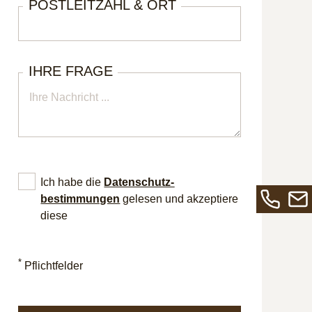
POSTLEITZAHL & ORT
IHRE FRAGE
Ich habe die
Datenschutz­
bestimmungen
gelesen und akzeptiere
diese
Rufen
Send
Sie
Sie
uns
uns
*
Pflichtfelder
an
eine
unter
E-
+49
Mail