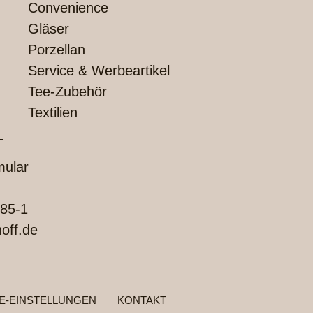
Convenience
Gläser
Porzellan
Service & Werbeartikel
Tee-Zubehör
Textilien
T
mular
85-1
off.de
E-EINSTELLUNGEN
KONTAKT