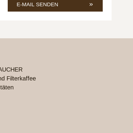
421
an
E-MAIL SENDEN
4685-
info@
1
UCHER
 Filterkaffee
itäten