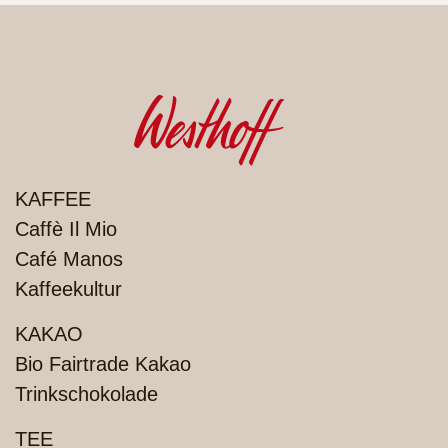
PRODUKTE
KAFFEE
Caffè Il Mio
Café Manos
Kaffeekultur
KAKAO
Bio Fairtrade Kakao
Trinkschokolade
TEE