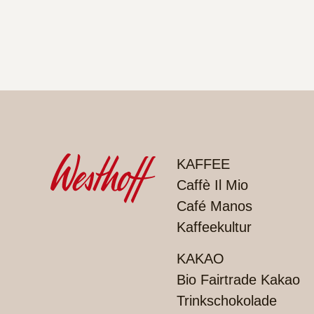
PRODUKTE
KAFFEE
Caffè Il Mio
Café Manos
Kaffeekultur
KAKAO
Bio Fairtrade Kakao
Trinkschokolade