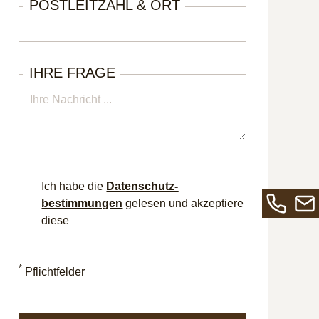
POSTLEITZAHL & ORT
IHRE FRAGE
Ich habe die
Datenschutz­
bestimmungen
gelesen und akzeptiere
diese
Rufen
Send
Sie
Sie
uns
uns
*
Pflichtfelder
an
eine
unter
E-
+49
Mail