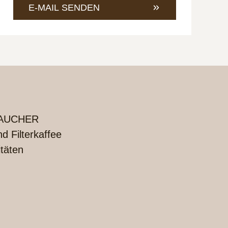
421
an
E-MAIL SENDEN
4685-
info@
1
UCHER
 Filterkaffee
itäten