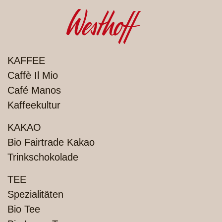
PRODUKTE
KAFFEE
Caffè Il Mio
Café Manos
Kaffeekultur
KAKAO
Bio Fairtrade Kakao
Trinkschokolade
TEE
Spezialitäten
Bio Tee